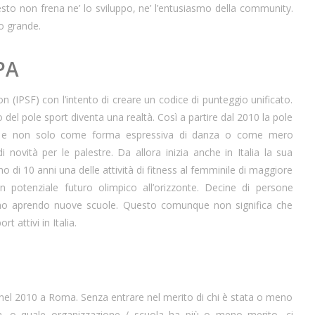
sto non frena ne’ lo sviluppo, ne’ l’entusiasmo della community.
to grande.
PA
n (IPSF) con l’intento di creare un codice di punteggio unificato.
so del pole sport diventa una realtà. Così a partire dal 2010 la pole
rt e non solo come forma espressiva di danza o come mero
novità per le palestre. Da allora inizia anche in Italia la sua
o di 10 anni una delle attività di fitness al femminile di maggiore
 potenziale futuro olimpico all’orizzonte. Decine di persone
no aprendo nuove scuole. Questo comunque non significa che
t attivi in Italia.
à nel 2010 a Roma. Senza entrare nel merito di chi è stata o meno
ia, o quale organizzazione / scuola ha più o meno merito, ci