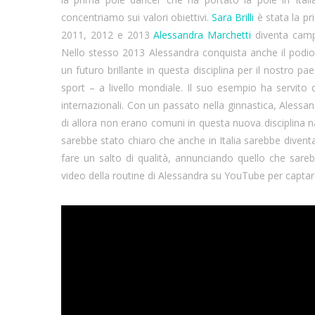
concentriamo sui valori obiettivi.
Sara Brilli
è stata la pr
2011, 2012 e 2013
Alessandra Marchetti
diventa campi
Nello stesso 2013 Alessandra conquista anche il pod
un futuro brillante in questa disciplina per il nostro pae
sport – a livello mondiale. Il suo esempio ha servito 
internazionali. Con un passato nella ginnastica, Alessan
di allora non erano comuni in questa nuova disciplina n
sarebbe stato chiaro che anche in Italia sarebbe divent
fare un salto di qualità, annunciando quello che sare
video della routine di Alessandra su YouTube per captare i