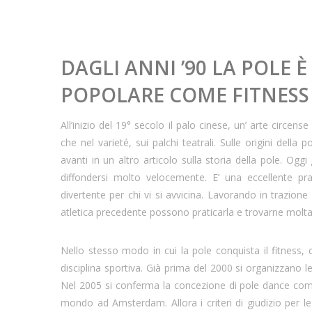
DAGLI ANNI ’90 LA POLE 
POPOLARE COME FITNESS 
All’inizio del 19° secolo il palo cinese, un’ arte circens
che nel varieté, sui palchi teatrali. Sulle origini del
avanti in un altro articolo sulla storia della pole. Og
diffondersi molto velocemente. E’ una eccellente pr
divertente per chi vi si avvicina. Lavorando in trazi
atletica precedente possono praticarla e trovarne molta
Nello stesso modo in cui la pole conquista il fitness
disciplina sportiva. Già prima del 2000 si organizzano 
Nel 2005 si conferma la concezione di pole dance come
mondo ad Amsterdam. Allora i criteri di giudizio per l