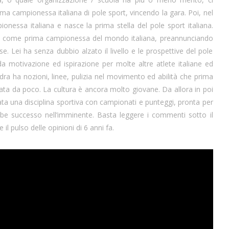
ima campionessa italiana di pole sport, vincendo la gara. Poi, nel
onessa italiana e nasce la prima stella del pole sport italiana.
io come prima campionessa del mondo italiana, preannunciando
se. Lei ha senza dubbio alzato il livello e le prospettive del pole
da motivazione ed ispirazione per molte altre atlete italiane ed
dra ha nozioni, linee, pulizia nel movimento ed abilità che prima
ata da poco. La cultura è ancora molto giovane. Da allora in poi
ata una disciplina sportiva con campionati e punteggi, pronta per
bbe successo nell’imminente. Basta leggere i commenti sotto il
l pulso delle opinioni di 6 anni fa.