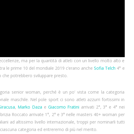
ccellenze, ma per la quantità di atleti con un livello molto alto e
°, tra le prime 10 del mondiale 2019 c’erano anche
Sofia Telch
4° e
 che potrebbero sviluppare presto.
egoria senior woman, perché è un po’ vista come la categoria
ale maschile. Nel pole sport ci sono atleti azzurri fortissimi in
Siracusa
,
Marko Daza
e
Giacomo Fratini
arrivati 2°, 3° e 4° nei
brizia Roccato arrivate 1°, 2° e 3° nelle masters 40+ woman per
iani ad altissimo livello internazionale, troppi per nominarli tutti
 ciascuna categoria ed entreremo di più nel merito.