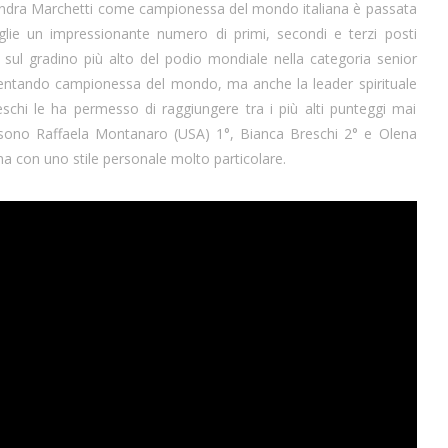
sandra Marchetti come campionessa del mondo italiana è passata
lie un impressionante numero di primi, secondi e terzi posti
re sul gradino più alto del podio mondiale nella categoria senior
diventando campionessa del mondo, ma anche la leader spirituale
reschi le ha permesso di raggiungere tra i più alti punteggi mai
9 ci sono Raffaela Montanaro (USA) 1°, Bianca Breschi 2° e Olena
na con uno stile personale molto particolare.