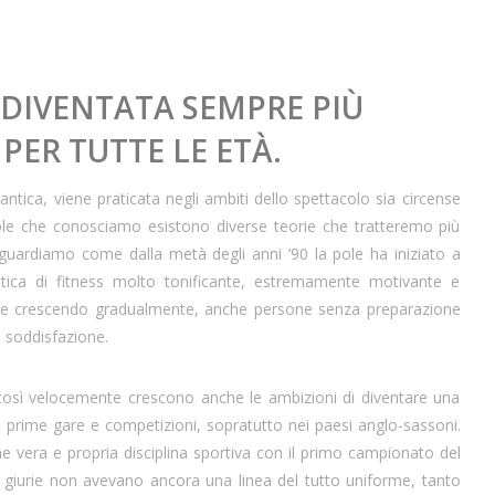
È DIVENTATA SEMPRE PIÙ
PER TUTTE LE ETÀ.
e antica, viene praticata negli ambiti dello spettacolo sia circense
la pole che conosciamo esistono diverse teorie che tratteremo più
gi guardiamo come dalla metà degli anni ’90 la pole ha iniziato a
atica di fitness molto tonificante, estremamente motivante e
one e crescendo gradualmente, anche persone senza preparazione
 soddisfazione.
, così velocemente crescono anche le ambizioni di diventare una
le prime gare e competizioni, sopratutto nei paesi anglo-sassoni.
 vera e propria disciplina sportiva con il primo campionato del
e giurie non avevano ancora una linea del tutto uniforme, tanto