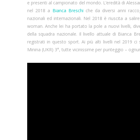
e presenti al campionato del mondo. L’eredità di Ales
nel 2018 a
Bianca Breschi
che da diversi anni raccog
nazionali ed internazionali. Nel 2018 è riuscita a sali
woman. Anche lei ha portato la pole a nuovi livelli, 
della squadra nazionale. Il livello attuale di Bianca B
registrati in questo sport. Ai più alti livelli nel 201
Minina (UKR) 3°, tutte vicinissime per punteggio – ognu