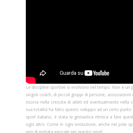
Le discipline sportive si evolvono nel tempo. Non è un 
singoli coach, di piccoli gruppi di persone, associazi
risorse nella crescita di atleti ed eventualmente nella c
sua totalità ha fatto questo sviluppo ad un certo punto de
sport italiano, è stata la ginnastica ritmica a fare ques
ogni altro. Come in ogni evoluzione, anche nel pole spo
uno di portata epocale per questo sport.