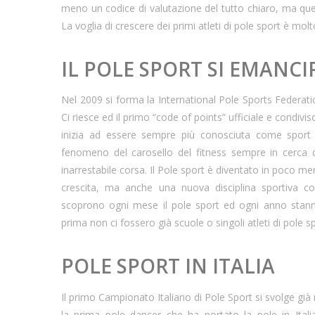
meno un codice di valutazione del tutto chiaro, ma que
La voglia di crescere dei primi atleti di pole sport è mol
IL POLE SPORT SI EMANCI
Nel 2009 si forma la International Pole Sports Federatio
Ci riesce ed il primo “code of points” ufficiale e condivi
inizia ad essere sempre più conosciuta come spo
fenomeno del carosello del fitness sempre in cerca di 
inarrestabile corsa. Il Pole sport è diventato in poco men
crescita, ma anche una nuova disciplina sportiva con
scoprono ogni mese il pole sport ed ogni anno stan
prima non ci fossero già scuole o singoli atleti di pole spor
POLE SPORT IN ITALIA
Il primo Campionato Italiano di Pole Sport si svolge gi
la prima pole dancer che ha portato la pole in Ital