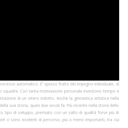
processo automatico. E’ spesso frutto del impegno individuale, di
oni o squadre. Con tanta motivazione personale investono tempo e
reazione di un intero indotto. Anche la ginnastica artistica nella
lla sua storia, quasi due secoli fa. Più recente nella storia dello
to tipo di sviluppo, premiato con un salto di qualità forse più di
rt ci sono incidenti di percorso, più o meno importanti, tra cui