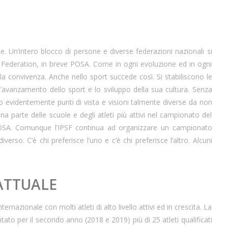
 Un’intero blocco di persone e diverse federazioni nazionali si
s Federation, in breve POSA. Come in ogni evoluzione ed in ogni
a convivenza. Anche nello sport succede così. Si stabiliscono le
l’avanzamento dello sport e lo sviluppo della sua cultura. Senza
no evidentemente punti di vista e visioni talmente diverse da non
ona parte delle scuole e degli atleti più attivi nel campionato del
POSA. Comunque l’IPSF continua ad organizzare un campionato
verso. C’è chi preferisce l’uno e c’è chi preferisce l’altro. Alcuni
 ATTUALE
nternazionale con molti atleti di alto livello attivi ed in crescita. La
ato per il secondo anno (2018 e 2019) più di 25 atleti qualificati