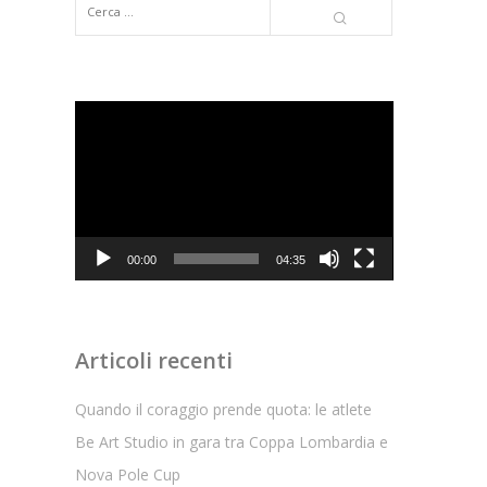
Video
Player
00:00
04:35
Articoli recenti
Quando il coraggio prende quota: le atlete
Be Art Studio in gara tra Coppa Lombardia e
Nova Pole Cup