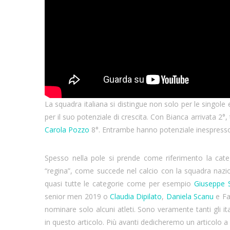
La squadra italiana si distingue non solo per le singole e
per il suo potenziale di crescita. Con Bianca arrivata 2
Carola Pozzo
8°. Entrambe hanno potenziale inespresso
Spesso nella pole si prende come riferimento la cat
“regina”, come succede nel calcio con la squadra nazion
quasi tutte le categorie come per esempio
Giuseppe 
senior men 2019 o
Claudia Dipilato
,
Daniela Scanu
e Fa
nominare solo alcuni atleti. Sono veramente tanti gli ital
in questo articolo. Più avanti dedicheremo un articolo a