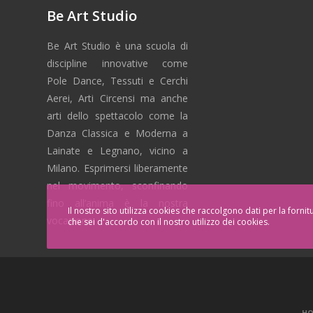
Be Art Studio
Be Art Studio è una scuola di
discipline innovative come
Pole Dance, Tessuti e Cerchi
Aerei, Arti Circensi ma anche
arti dello spettacolo come la
Danza Classica e Moderna a
Lainate e Legnano, vicino a
Milano. Esprimersi liberamente
nel movimento, sconfinando
fino all’anima è la nostra
Il nostro sito utilizza cookies che raccolgono dati per la forni
vocazione.
che sei d'accordo con il nostro utilizzo dei cookies.