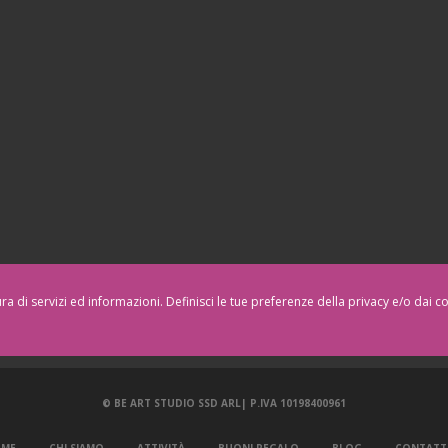
tura di servizi ed informazioni. Definisci le tue preferenze della privacy e/o dai 
© BE ART STUDIO SSD ARL| P.IVA
10198400961