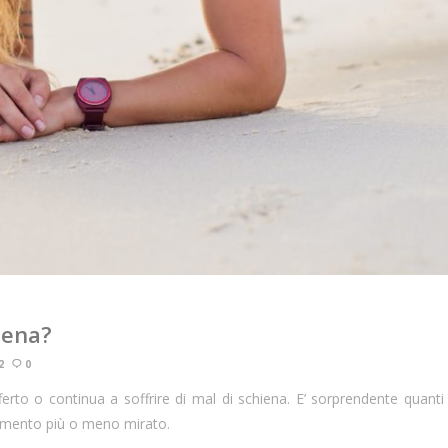
hiena?
2
0
ferto o continua a soffrire di mal di schiena. E’ sorprendente quant
namento più o meno mirato.