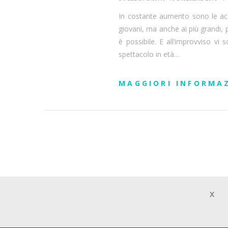
In costante aumento sono le acc
giovani, ma anche ai più grandi, 
è possibile. E all’improvviso vi 
spettacolo in età…
MAGGIORI INFORMA
X