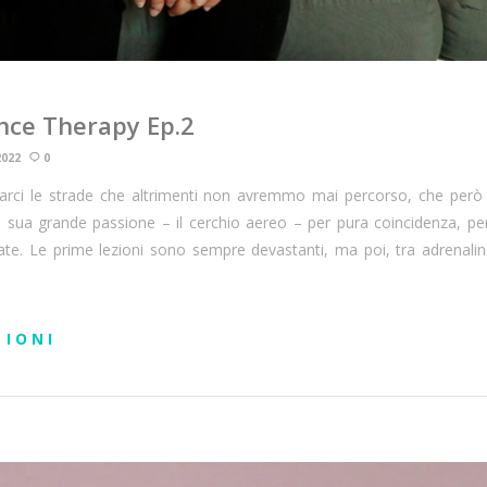
nce Therapy Ep.2
2022
0
trarci le strade che altrimenti non avremmo mai percorso, che per
a sua grande passione – il cerchio aereo – per pura coincidenza, per
e. Le prime lezioni sono sempre devastanti, ma poi, tra adrenali
ZIONI