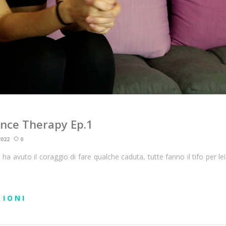
ance Therapy Ep.1
2022
0
ha avuto il coraggio di fare qualche caduta, tutte fanno il tifo per 
ZIONI