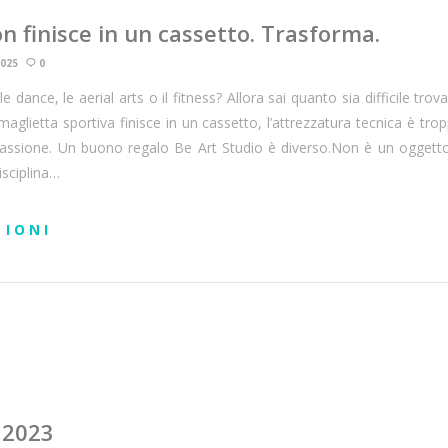
on finisce in un cassetto. Trasforma.
2025
0
ance, le aerial arts o il fitness? Allora sai quanto sia difficile trov
maglietta sportiva finisce in un cassetto, l’attrezzatura tecnica è tr
 passione. Un buono regalo Be Art Studio è diverso.Non è un oggetto
isciplina…
ZIONI
 2023