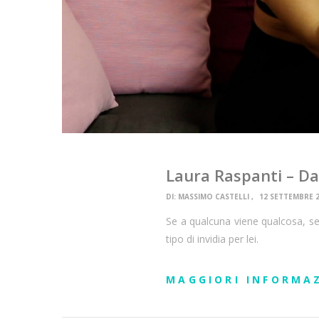
Laura Raspanti – D
DI:
MASSIMO CASTELLI
12 SETTEMBRE 
Se a qualcuna viene qualcosa, se 
tipo di invidia per lei.
MAGGIORI INFORMA