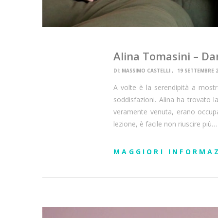
Alina Tomasini – Da
DI:
MASSIMO CASTELLI
19 SETTEMBRE 
A volte è la serendipità a mos
soddisfazioni. Alina ha trovato l
veramente venuta, erano occupat
lezione, è facile non riuscire più…
MAGGIORI INFORMA