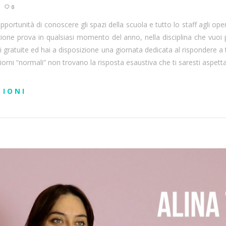
3
0
portunità di conoscere gli spazi della scuola e tutto lo staff agli op
ezione prova in qualsiasi momento del anno, nella disciplina che vuoi 
ni gratuite ed hai a disposizione una giornata dedicata al rispondere 
rni “normali” non trovano la risposta esaustiva che ti saresti aspetta
ZIONI