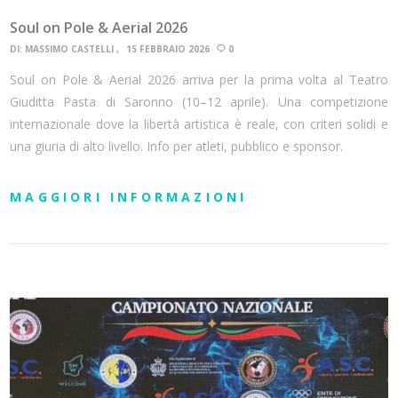
Soul on Pole & Aerial 2026
DI:
MASSIMO CASTELLI
15 FEBBRAIO 2026
0
Soul on Pole & Aerial 2026 arriva per la prima volta al Teatro
Giuditta Pasta di Saronno (10–12 aprile). Una competizione
internazionale dove la libertà artistica è reale, con criteri solidi e
una giuria di alto livello. Info per atleti, pubblico e sponsor.
MAGGIORI INFORMAZIONI