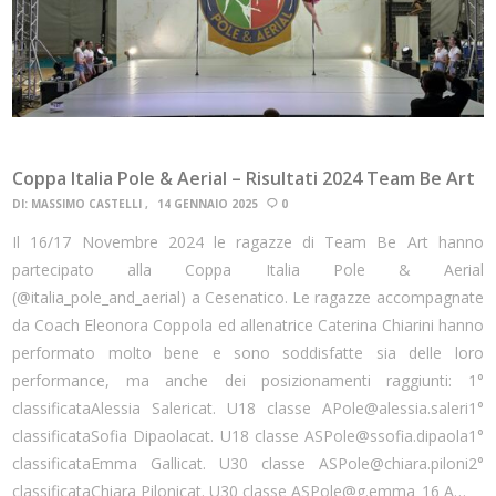
Coppa Italia Pole & Aerial – Risultati 2024 Team Be Art
DI:
MASSIMO CASTELLI
14 GENNAIO 2025
0
Il 16/17 Novembre 2024 le ragazze di Team Be Art hanno
partecipato alla Coppa Italia Pole & Aerial
(@italia_pole_and_aerial) a Cesenatico. Le ragazze accompagnate
da Coach Eleonora Coppola ed allenatrice Caterina Chiarini hanno
performato molto bene e sono soddisfatte sia delle loro
performance, ma anche dei posizionamenti raggiunti: 1°
classificataAlessia Salericat. U18 classe APole@alessia.saleri1°
classificataSofia Dipaolacat. U18 classe ASPole@ssofia.dipaola1°
classificataEmma Gallicat. U30 classe ASPole@chiara.piloni2°
classificataChiara Pilonicat. U30 classe ASPole@g.emma_16 A…