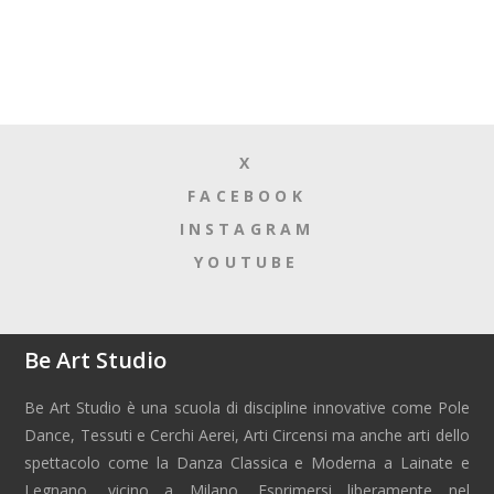
X
FACEBOOK
INSTAGRAM
YOUTUBE
Be Art Studio
Be Art Studio è una scuola di discipline innovative come Pole
Dance, Tessuti e Cerchi Aerei, Arti Circensi ma anche arti dello
spettacolo come la Danza Classica e Moderna a Lainate e
Legnano, vicino a Milano. Esprimersi liberamente nel