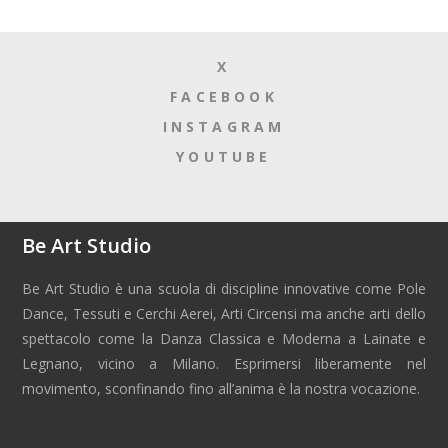
X
FACEBOOK
INSTAGRAM
YOUTUBE
Be Art Studio
Be Art Studio è una scuola di discipline innovative come Pole
Dance, Tessuti e Cerchi Aerei, Arti Circensi ma anche arti dello
spettacolo come la Danza Classica e Moderna a Lainate e
Legnano, vicino a Milano. Esprimersi liberamente nel
movimento, sconfinando fino all’anima è la nostra vocazione.