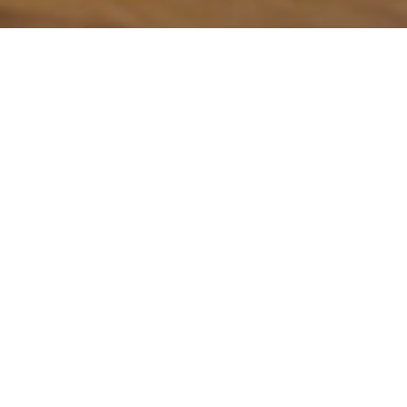
CANALE YOUTUBE
Abbiamo più di 10 anni storia da raccontare: gare, interviste,
storia, informazioni esercizi e tanta pole, aerea, danza,
acrobatica e ritmica.
Li trovi tutti sul nostro canale YouTube.
Iscriviti ed accendi il
campanello per essere avvisata di nuovi video.