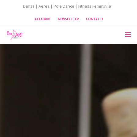
Danza | Aerea | Pole Dance | Fitness Femminile
ACCOUNT
NEWSLETTER
CONTATTI