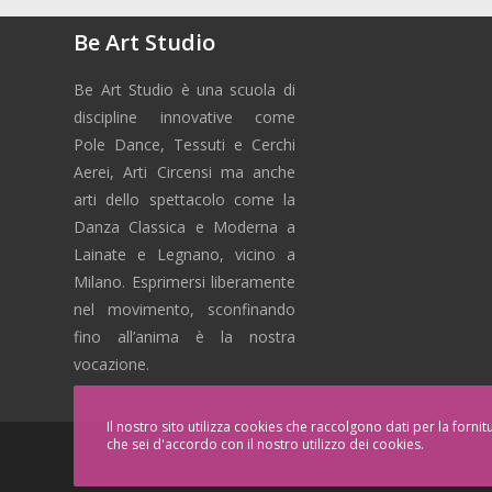
Be Art Studio
Be Art Studio è una scuola di
discipline innovative come
Pole Dance, Tessuti e Cerchi
Aerei, Arti Circensi ma anche
arti dello spettacolo come la
Danza Classica e Moderna a
Lainate e Legnano, vicino a
Milano. Esprimersi liberamente
nel movimento, sconfinando
fino all’anima è la nostra
vocazione.
Il nostro sito utilizza cookies che raccolgono dati per la forni
che sei d'accordo con il nostro utilizzo dei cookies.