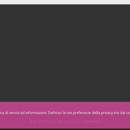
tura di servizi ed informazioni. Definisci le tue preferenze della privacy e/o dai 
© BE ART STUDIO SSD ARL| P.IVA
10198400961