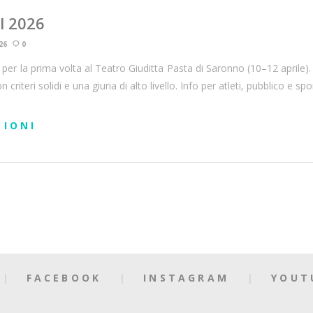
l 2026
26
0
 per la prima volta al Teatro Giuditta Pasta di Saronno (10–12 aprile
n criteri solidi e una giuria di alto livello. Info per atleti, pubblico e sp
ZIONI
FACEBOOK
INSTAGRAM
YOUT