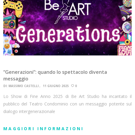
“Generazioni”: quando lo spettacolo diventa
messaggio
DI:
MASSIMO CASTELLI
11 GIUGNO 2025
0
Lo Show di Fine Anno 2025 di Be Art Studio ha incantato il
pubblico del Teatro Condominio con un messaggio potente sul
dialogo intergenerazionale
MAGGIORI INFORMAZIONI