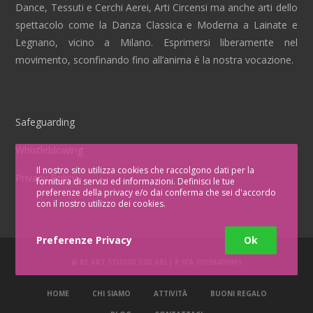
Dance, Tessuti e Cerchi Aerei, Arti Circensi ma anche arti dello
spettacolo come la Danza Classica e Moderna a Lainate e
Legnano, vicino a Milano. Esprimersi liberamente nel
movimento, sconfinando fino all’anima è la nostra vocazione.
Safeguarding
Whistleblowing
Il nostro sito utilizza cookies che raccolgono dati per la
Privacy Policy
fornitura di servizi ed informazioni. Definisci le tue
preferenze della privacy e/o dai conferma che sei d'accordo
con il nostro utilizzo dei cookies.
Preferenze Privacy
Ok
© BE ART STUDIO SSD ARL| P.IVA
10198400961
HOME
CHI SIAMO
ATTIVITÀ
BUONI REGALO