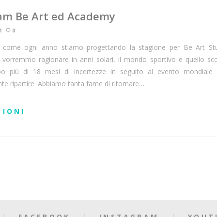
eam Be Art ed Academy
1
0
e come ogni anno stiamo progettando la stagione per Be Art Stu
vorremmo ragionare in anni solari, il mondo sportivo e quello scol
opo più di 18 mesi di incertezze in seguito al evento mondiale
te ripartire. Abbiamo tanta fame di ritornare…
ZIONI
FACEBOOK
INSTAGRAM
YOUT