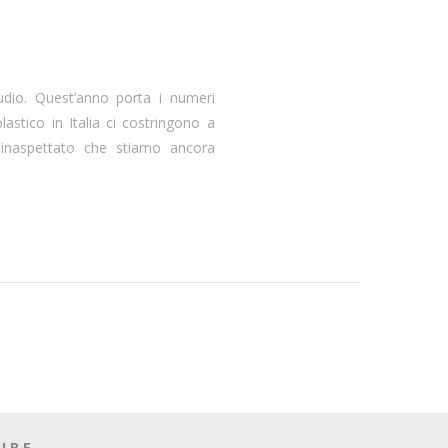
dio. Quest’anno porta i numeri
astico in Italia ci costringono a
 inaspettato che stiamo ancora
UBE